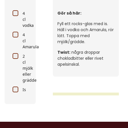
Gör så här:
4
cl
Fyll ett rocks-glas med is.
vodka
Häll i vodka och Amarula, rör
4
lätt. Toppa med
cl
mjölk/grädde.
Amarula
Twist:
några droppar
2
chokladbitter eller rivet
cl
apelsinskal.
mjölk
eller
grädde
Is